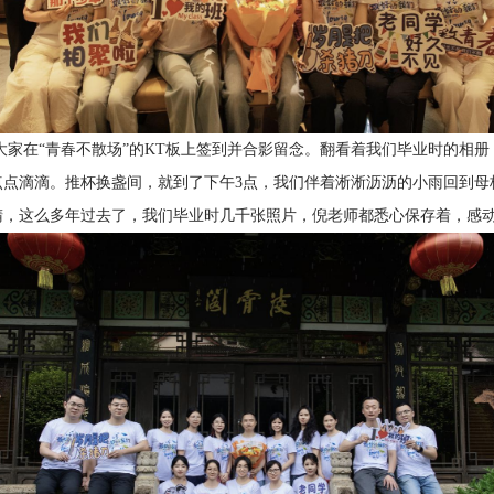
在“青春不散场”的KT板上签到并合影留念。翻看着我们毕业时的相册
点点滴滴。推杯换盏间，就到了下午3点，我们伴着淅淅沥沥的小雨回到母
睛，这么多年过去了，我们毕业时几千张照片，倪老师都悉心保存着，感